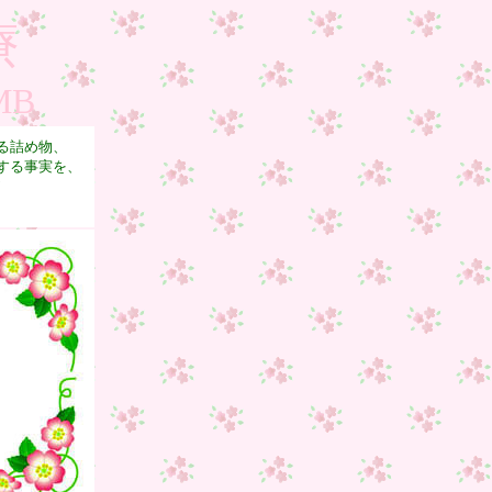
療
EMB
る詰め物、
する事実を、