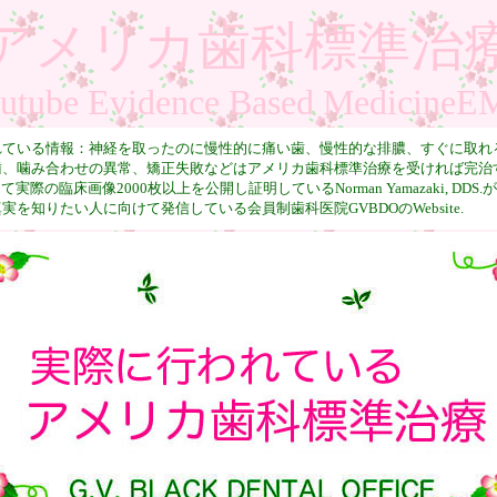
アメリカ歯科標準治
utube Evidence Based Medicine
れている情報：神経を取ったのに慢性的に痛い歯、慢性的な排膿、すぐに取れ
歯、噛み合わせの異常、矯正失敗などはアメリカ歯科標準治療を受ければ完治
として実際の臨床画像2000枚以上を公開し証明しているNorman Yamazaki, DDS.が
実を知りたい人に向けて発信している会員制歯科医院GVBDOのWebsite.