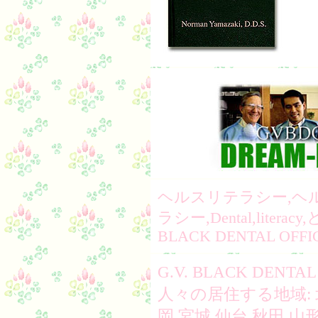
ヘルスリテラシー,ヘ
ラシー,Dental,literac
BLACK DENTAL OFFI
G.V. BLACK DEN
人々の居住する地域: 
岡,宮城,仙台,秋田,山形