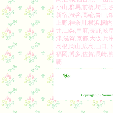
小山,群馬,前橋,埼玉,
新宿,渋谷,高輪,青山,
上野,神奈川,横浜,関内
井,山梨,甲府,長野,岐阜
津,滋賀,京都,大阪,兵庫
島根,岡山,広島,山口,下
福岡,博多,佐賀,長崎,
覇
Copyright (c) Norman 