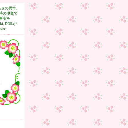
わせの異常、
特の現象で
事実を
 DDS.が
te.