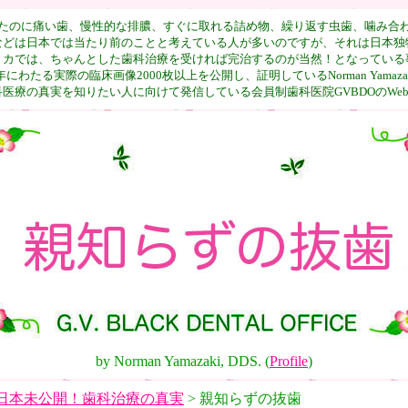
たのに痛い歯、慢性的な排膿、すぐに取れる詰め物、繰り返す虫歯、噛み合
などは日本では当たり前のことと考えている人が多いのですが、それは日本独
リカでは、ちゃんとした歯科治療を受ければ完治するのが当然！となっている
にわたる実際の臨床画像2000枚以上を公開し、証明しているNorman Yamazaki,
医療の真実を知りたい人に向けて発信している会員制歯科医院GVBDOのWebsi
by Norman Yamazaki, DDS. (
Profile
)
日本未公開！歯科治療の真実
> 親知らずの抜歯