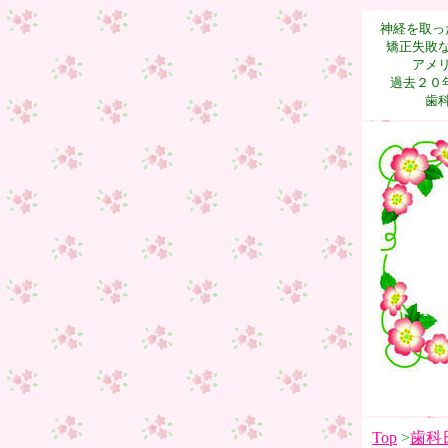
神経を取っ
矯正失敗
アメ
過去２０年
歯科
Top
>
歯科